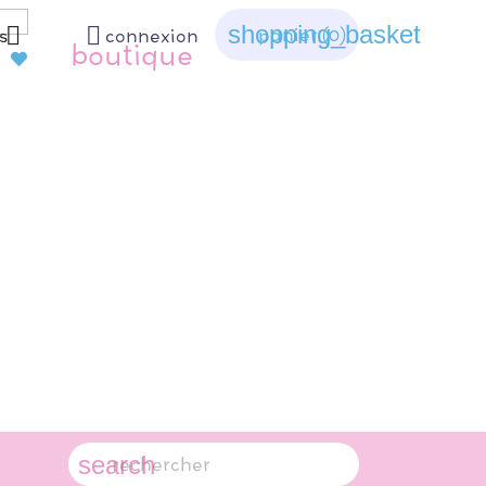
shopping_basket


panier
(0)
s
connexion
boutique
search