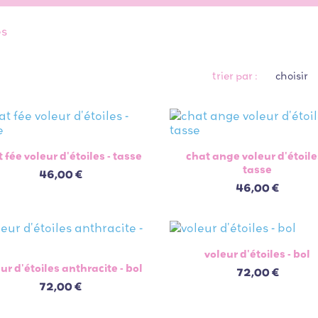
es
trier par :
choisir


aperçu rapide
aperçu rapide
 fée voleur d'étoiles - tasse
chat ange voleur d'étoile
tasse
46,00 €
46,00 €

aperçu rapide
voleur d'étoiles - bol

aperçu rapide
ur d'étoiles anthracite - bol
72,00 €
72,00 €