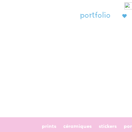
portfolio
prints
céramiques
stickers
por