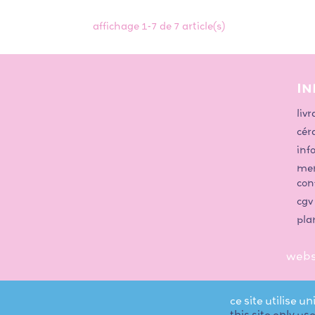
affichage 1-7 de 7 article(s)
IN
livr
cér
inf
men
con
cgv
pla
webs
ce site utilise 
this site only us