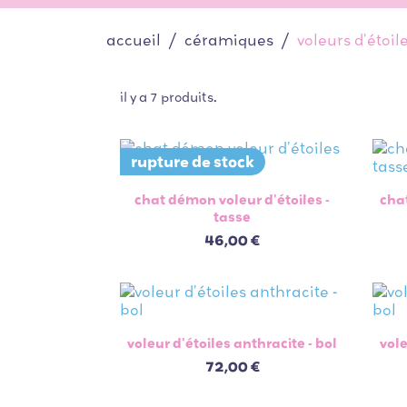
accueil
céramiques
voleurs d'étoil
il y a 7 produits.
rupture de stock

aperçu rapide
chat démon voleur d'étoiles -
chat
tasse
46,00 €

aperçu rapide
voleur d'étoiles anthracite - bol
vole
72,00 €