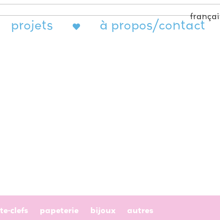
françai
projets
à propos/contact
te-clefs
papeterie
bijoux
autres