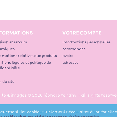
FORMATIONS
VOTRE COMPTE
aison et retours
informations personnelles
amiques
commandes
ormations relatives aux produits
avoirs
tions légales et politique de
adresses
fidentialité
n du site
ite & images ©
2026 léonore renahy ~ all rights reserve
@leonore.renahy
uniquement des cookies strictement nécessaires à son foncti
es cookies that are strictly necessary for its operation.